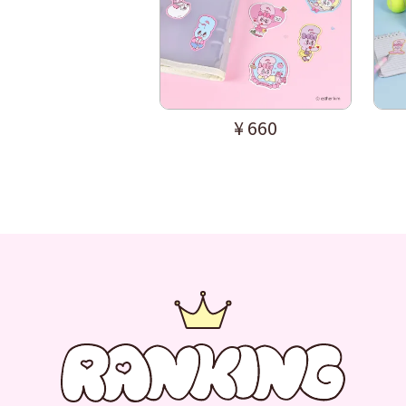
¥
660